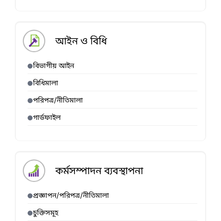
আইন ও বিধি
বিভাগীয় আইন
বিধিমালা
পরিপত্র/নীতিমালা
গার্ডফাইল
কর্মসম্পাদন ব্যবস্থাপনা
প্রজ্ঞাপন/পরিপত্র/নীতিমালা
চুক্তিসমূহ