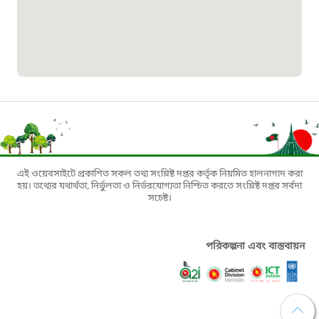
১৬১৩৫
প্রবাসী কল সেন্টার
১৬৫৭৫
ই-জিপি ইমার্জেন্সি হটলাইন
১০০
এই ওয়েবসাইটে প্রকাশিত সকল তথ্য সংশ্লিষ্ট দপ্তর কর্তৃক নিয়মিত হালনাগাদ করা
হয়। তথ্যের যথার্থতা, নির্ভুলতা ও নির্ভরযোগ্যতা নিশ্চিত করতে সংশ্লিষ্ট দপ্তর সর্বদা
সচেষ্ট।
বাংলাদেশ টেলিযোগাযোগ সেবা সংক্রান্ত
হটলাইন
পরিকল্পনা এবং বাস্তবায়ন
১৬৯৯৯
বিদ্যুৎ বিভাগ সেবা সংক্রান্ত হটলাইন