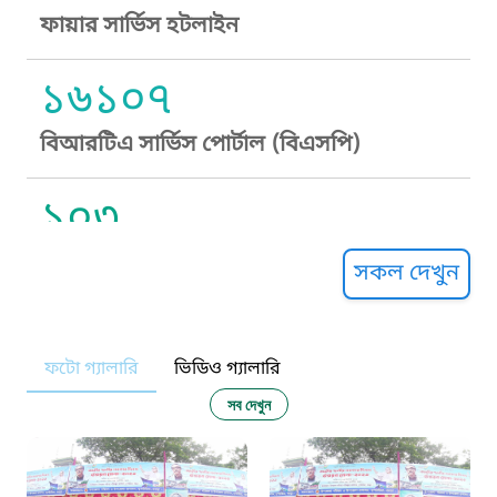
ফায়ার সার্ভিস হটলাইন
১৬১০৭
বিআরটিএ সার্ভিস পোর্টাল (বিএসপি)
১০৩
সুপ্রীম কোর্ট হেল্পলাইন
সকল দেখুন
১০৯
ফটো গ্যালারি
ভিডিও গ্যালারি
নারী ও শিশু নির্যাতন প্রতিরোধ
সব দেখুন
১০৬